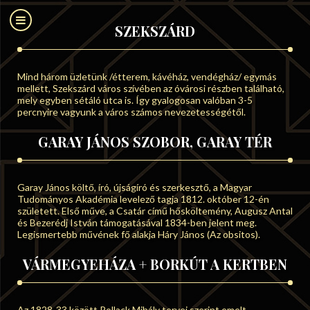
SZEKSZÁRD
Mind három üzletünk /étterem, kávéház, vendégház/ egymás
mellett, Szekszárd város szívében az óvárosi részben található,
mely egyben sétáló utca is. Így gyalogosan valóban 3-5
percnyire vagyunk a város számos nevezetességétől.
GARAY JÁNOS SZOBOR, GARAY TÉR
Garay János költő, író, újságíró és szerkesztő, a Magyar
Tudományos Akadémia levelező tagja 1812. október 12-én
született. Első műve, a Csatár című hősköltemény, Augusz Antal
és Bezerédj István támogatásával 1834-ben jelent meg.
Legismertebb művének fő alakja Háry János (Az obsitos).
VÁRMEGYEHÁZA + BORKÚT A KERTBEN
Az 1828-33 között Pollack Mihály tervei szerint emelt,