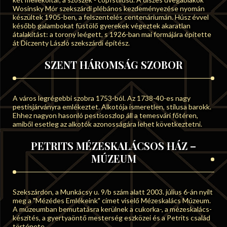
Wosinsky Mór szekszárdi plébános kezdeményezése nyomán
készültek 1905-ben, a felszentelés centenáriumán. Húsz évvel
később galambokat füstölő gyerekek végeztek akaratlan
átalakítást: a torony leégett, s 1926-ban mai formájára építette
át Diczenty László szekszárdi építész.
SZENT HÁROMSÁG SZOBOR
A város legrégebbi szobra 1753-ból. Az 1738-40-es nagy
pestisjárványra emlékeztet. Alkotója ismeretlen, stílusa barokk.
Ehhez nagyon hasonló pestisoszlop áll a temesvári főtéren,
amiből esetleg az alkotók azonosságára lehet következtetni.
PETRITS MÉZESKALÁCSOS HÁZ –
MÚZEUM
Szekszárdon, a Munkácsy u. 9/b szám alatt 2003. július 6-án nyílt
meg a "Mézédes Emlékeink" címet viselő Mézeskalács Múzeum.
A múzeumban bemutatásra kerülnek a cukorka-, a mézeskalács-
készítés, a gyertyaöntő mesterség eszközei és a Petrits család
története.