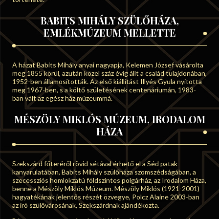
BABITS MIHÁLY SZÜLŐHÁZA,
EMLÉKMÚZEUM MELLETTE
A házat Babits Mihály anyai nagyapja, Kelemen József vásárolta
meg 1855 körül, azután közel száz évig állt a család tulajdonában,
1952-ben államosították. Az első kiállítást Illyés Gyula nyitotta
meg 1967-ben, s a költő születésének centenáriumán, 1983-
ban vált az egész ház múzeummá.
MÉSZÖLY MIKLÓS MÚZEUM, IRODALOM
HÁZA
Szekszárd főteréről rövid sétával érhető el a Séd patak
kanyarulatában, Babits Mihály szülőháza szomszédságában, a
szecessziós homlokzatú földszintes polgárház, az Irodalom Háza,
benne a Mészöly Miklós Múzeum. Mészöly Miklós (1921-2001)
hagyatékának jelentős részét özvegye, Polcz Alaine 2003-ban
az író szülővárosának, Szekszárdnak ajándékozta.