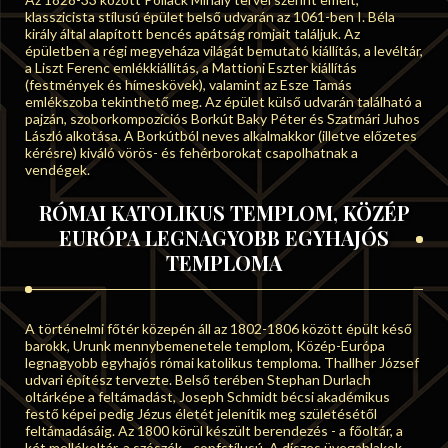
klasszicista stílusú épület belső udvarán az 1061-ben I. Béla
király által alapított bencés apátság romjait találjuk. Az
épületben a régi megyeháza világát bemutató kiállítás, a levéltár,
a Liszt Ferenc emlékkiállítás, a Mattioni Eszter kiállítás
(festmények és hímeskövek), valamint az Esze Tamás
emlékszoba tekinthető meg. Az épület külső udvarán található a
pajzán, szoborkompozíciós Borkút Baky Péter és Szatmári Juhos
László alkotása. A Borkútból neves alkalmakkor (illetve előzetes
kérésre) kiváló vörös- és fehérborokat csapolhatnak a
vendégek.
RÓMAI KATOLIKUS TEMPLOM, KÖZÉP
EURÓPA LEGNAGYOBB EGYHAJÓS
TEMPLOMA
A történelmi főtér közepén áll az 1802-1806 között épült késő
barokk, Urunk mennybemenetele templom, Közép-Európa
legnagyobb egyhajós római katolikus temploma. Thallher József
udvari építész tervezte. Belső terében Stephan Durlach
oltárképe a feltámadást, Joseph Schmidt bécsi akadémikus
festő képei pedig Jézus életét jelenítik meg születésétől
feltámadásáig. Az 1800 körül készült berendezés - a főoltár, a
két mellékoltár, a szószék - copfstílusú. A díszes üvegablakok