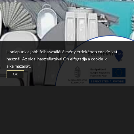
Honlapunk a jobb felhasználói élmény érdekében cookie-kat
használ. Az oldal használatával Ön elfogadja a cookie-k
alkalmazását.
Ok
BEMUTATKOZÁS
Ha a Szász Étterem garanciája jól jönne családi körben, vagy
barátokkal, netán üzleti partnerekkel, munkatársakkal, ne